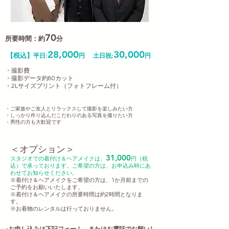
70
所要時間：約
分
28,000
30,000
【税込】
平日:
円
土日祝:
円
・撮影費
・撮影データ約80カット
・2Lサイズプリント（フォトフレーム​付）
・ご家族やご友人とリラックスして撮影を楽しみたい方
・しっかり作り込んだこだわりのある写真を撮りたい方
・男性の方も大歓迎です
＜オプション＞
31,000
スタジオでの着付け＆ヘアメイクは、
円（税
込）で承っております。ご希望の方は、お申込み時にあ
わせてお知らせください。
※着付け＆ヘアメイクをご希望の方は、1か月前までの
ご予約をお願いいたします。
※着付け＆ヘアメイクの所要時間は約2時間となりま
す。
​※お着物のレンタルは行っておりません。