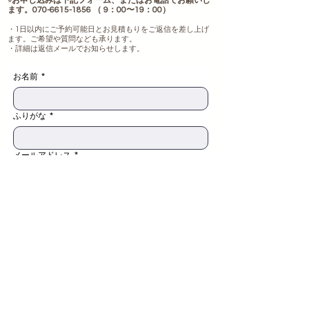
お申し込みは下記フォーム、またはお電話でお願いし
⭐︎
ます。070-6615-1856 （ 9：00〜19：00）​
​​​​​・1日以内にご予約可能日とお見積もりをご返信を差し上げ
ます。​ご希望や質問なども承ります。
・詳細は返信メールでお知らせします。
お名前
*
ふりがな
*
メールアドレス
*
電話番号
*
ご希望日時をご記入ください（可能でしたら、第三
希望までご記入くださると助かります）
ご希望のメニュー
*