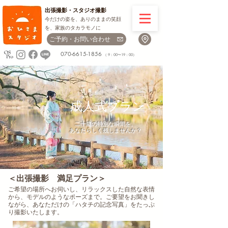
出張撮影・
スタジオ撮影
今だけの姿を、ありのままの笑顔
を、家族のタカラモノに
ご予約・お問い合わせ
070-6615-1856
（ 9：00〜19：00）
成人式プラン
二十歳の特別な瞬間を、
あなたらしく残しませんか？
​＜出張撮影 満足プラン＞
ご希望の場所へお伺いし、リラックスした自然な表情
から、モデルのようなポーズまで。ご要望をお聞きし
ながら、あなただけの「ハタチの記念写真」をたっぷ
り撮影いたします。