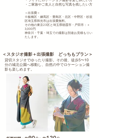
オススメ
・ライトにロケーション撮影を楽しみたい方
・ご家族やご友人と自然な写真を残したい方
＜出張費＞
※板橋区・練馬区・豊島区・北区・中野区・杉並
区埼玉県和光市は出張費無料。
その他の東京23区と埼玉県朝霞市・戸田市：＋
3,000円
神奈川・千葉・埼玉での撮影は別途お見積もりい
たします。
​＜スタジオ撮影＋出張撮影 どっちもプラン＞
貸切スタジオでゆったり撮影。その後、徒歩5〜10
分の城北公園へ移動し、自然の中でロケーション撮
影も楽しめます。
90
120