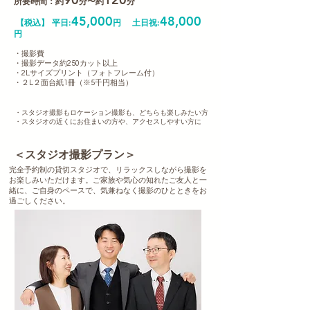
所要時間：約
分〜約
分
45,000
48,000
【税込】
平日:
円
土日祝:
円
・撮影費
・撮影データ約250カット以上
・2Lサイズプリント（フォトフレーム​付）
​・２L２面台紙1冊（※5千円相当）
・スタジオ撮影もロケーション撮影も、どちらも楽しみたい方
・スタジオの近くにお住まいの方や、アクセスしやすい方に
​＜スタジオ撮影プラン＞
完全予約制の貸切スタジオで、リラックスしながら撮影を
お楽しみいただけます。ご家族や気心の知れたご友人と一
緒に、ご自身のペースで、気兼ねなく撮影のひとときをお
過ごしください。