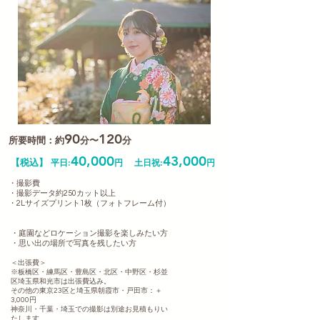
90
120
所要時間：約
分〜
分
40,000
43,000
【税込】
平日:
円
土日祝:
円
・撮影費
・撮影データ約250カット以上
・2Lサイズプリント1枚（フォトフレーム​付）
・庭園などロケーション撮影を楽しみたい方
・思い出の場所で写真を残したい方
＜出張費＞
※板橋区・練馬区・豊島区・北区・中野区・杉並
区埼玉県和光市は出張費込み。
その他の東京23区と埼玉県朝霞市・戸田市：＋
3,000円
神奈川・千葉・埼玉での撮影は別途お見積もりい
たします。