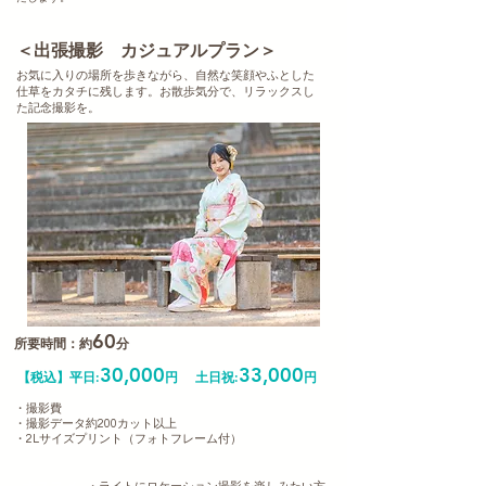
​＜出張撮影 カジュアルプラン＞
お気に入りの場所を歩きながら、自然な笑顔やふとした
仕草をカタチに残します。お散歩気分で、リラックスし
た記念撮影を。
60
所要時間：約
分
30,000
33,000
【税込】
平日:
円
土日祝:
円
・撮影費
・撮影データ約200カット以上
・2Lサイズプリント（フォトフレーム​付）