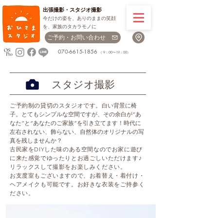
出張撮影・
スタジオ撮影
今だけの姿を、ありのままの笑顔
を、家族のタカラモノに
ご予約・お問い合わせ
070-6615-1856
（ 9：00〜19：00）
スタジオ撮影
​ご予約制の貸切のスタジオです。
白い背景に椅
子。とてもシンプルな空間ですが、その余白が“あ
なた”と“あなたのご家族”を引き立てます！時代に
左右されない、飾らない、自然体のオリジナルの写
真を残しませんか？
古民家をDIYした味のある空間なのでお家に遊び
に来た感覚でゆったりとお過ごしいただけます♪
リラックスして撮影をお楽しみください。
お支度室もございますので、お着替え・着付け・
ヘアメイクも可能です。お好きな衣装をご持参く
ださい。