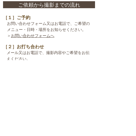
ご依頼から撮影までの流れ
［１］ご予約
お問い合わせフォーム又はお電話で、ご希望の
メニュー・日時・場所をお知らせください。
＞
お問い合わせフォームへ
［２］お打ち合わせ
メール又はお電話で、撮影内容やご希望をお伝
えください。
​スタジオの下見・スタジオでのお打合せも可能
です。
［３］最終確認
撮影日3日前〜前日に、メール又はお電話に
て最終確認の連絡をいたします。
［４］撮影当日
ご来店→ご希望のイメージを再度お打合せ→ヘ
アメイク（※ご予約の方のみ）
→時間いっぱい楽しく撮影しましょう。ポーズ
のイメージなどがあれば、どんどんカメラマン
にお伝えください。時間内であれば衣装チェン