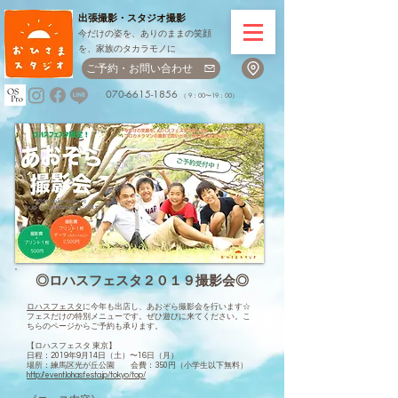
出張撮影・
スタジオ撮影
今だけの姿を、ありのままの笑顔
を、家族のタカラモノに
ご予約・お問い合わせ
070-6615-1856
（ 9：00〜19：00）
◎ロハスフェスタ２０１９撮影会◎
ロハスフェスタ
に今年も出店し、あおぞら撮影会を行います☆
フェスだけの特別メニューです。ぜひ遊びに来てください。こ
ちらのページからご予約も承ります。
【ロハスフェスタ 東京】
日程：2019年9月14日（土）〜16日（月）
場所：練馬区光が丘公園 会費：350円（小学生以下無料）
http://event.lohasfesta.jp/tokyo/top/