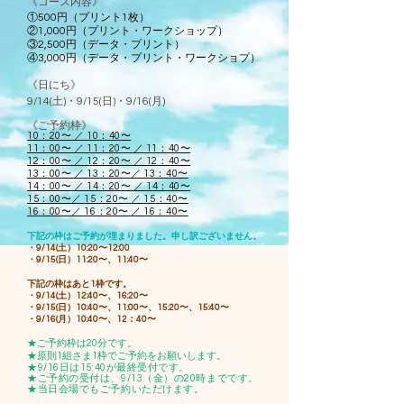
《コース内容》
①500円（プリント1枚）
②1,000円（プリント・ワークショップ）
③2,500円（データ・プリント）
​④3,000円（データ・プリント・ワークショプ）
《日にち》
9/14(土)・9/15(日)・9/16
(月
)
《ご予約枠》
10：20〜 ／ 10：40〜
11：00〜 ／ 11：20〜 ／ 11：40〜
12：00〜 ／ 12：20〜 ／ 12：40〜
13：00〜 ／ 13：20〜／ 13：40〜
14：00〜
／
14
：2
0〜
／
14
：40〜
15：00〜
／
15
：2
0〜
／
15
：40〜
16：00〜／ 16：20〜 ／ 16：40〜
下記の枠はご予約が埋まりました。申し訳ございません。
・9/14(土）10:20〜12:00
・9/15(日）11:20〜、11:40〜
下記の枠はあと1枠です。
・9/14(土）12:40〜、16:20〜
・9/15(日）10:40〜、11:00〜、15:20〜、15:40〜
・9/16(月）10:40〜、12：40〜
​★ご予約枠は20分です。
★原則1組さま1枠でご予約をお願いします。
★9/16日は15:40が最終受付です。
★ご予約の受付は、9/13（金）の20時までです。
★当日会場でもご予約いただけます。