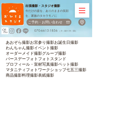
出張撮影・
スタジオ撮影
今だけの姿を、ありのままの笑顔
を、家族のタカラモノに
ご予約・お問い合わせ
070-6615-1856
（ 9：00〜19：00）
あおぞら撮影
お宮参り撮影
お誕生日撮影
わんちゃん撮影
イベント撮影
オーダーメイド撮影
グループ撮影
バースデーフォト
フォトスタンド
プロフィール・宣材写真撮影
ペット撮影
マタニティフォト
ワークショップ
七五三撮影
商品撮影
料理撮影
表紙撮影