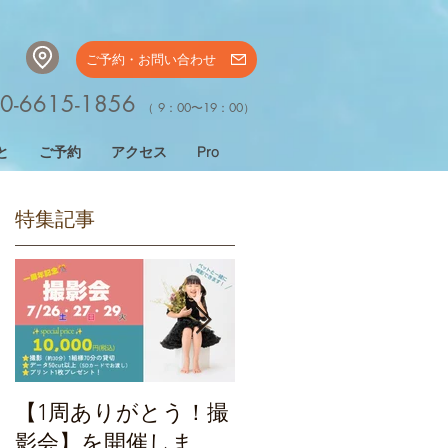
ご予約・お問い合わせ
0-6615-1856
（ 9：00〜19：00）
と
ご予約
アクセス
Pro
特集記事
プ
影
、
【1周ありがとう！撮
ロハスフェスタ初日
影会】を開催しま
（9/14）