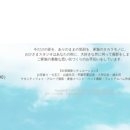
今だけの姿を、ありのままの笑顔を、家族のタカラモノに。
おひさまスタジオはあなたの街に、大好きな所に伺って撮影をしま
ご家族の素敵な思い出づくりのお手伝いをしています。
【出張撮影シチュエーション】
お宮参り・七五三・お誕生日・卒園卒業記念・入学記念・成人式
：00）
マタニティフォト・グループ撮影・家族イベント・ペット撮影・フォトアルバム作成
Copyright © OHISAMA STUDIO. All Rights Reserved.
当サイトの画像・文章の無断転載・コピーは固くお断り致します。