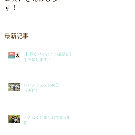
す！
最新記事
【1周ありがとう！撮影会】
を開催します！
ロハスフェスタ初日
（9/14）
わんぱく兄弟とお宮参り撮
影