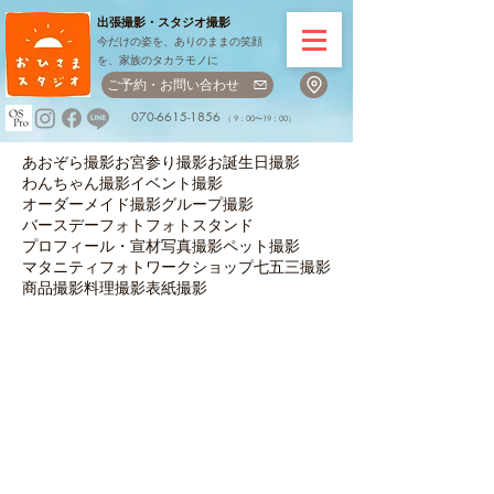
出張撮影・
スタジオ撮影
今だけの姿を、ありのままの笑顔
を、家族のタカラモノに
ご予約・お問い合わせ
070-6615-1856
（ 9：00〜19：00）
あおぞら撮影
お宮参り撮影
お誕生日撮影
わんちゃん撮影
イベント撮影
オーダーメイド撮影
グループ撮影
バースデーフォト
フォトスタンド
プロフィール・宣材写真撮影
ペット撮影
マタニティフォト
ワークショップ
七五三撮影
商品撮影
料理撮影
表紙撮影