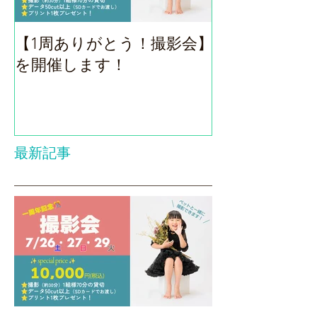
【1周ありがとう！撮影会】
ロハスフェス
を開催します！
（9/14）
最新記事