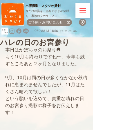
出張撮影・
スタジオ撮影
今だけの姿を、ありのままの笑顔
を、家族のタカラモノに
ご予約・お問い合わせ
070-6615-1856
（ 9：00〜19：00）
ハレの日のお宮参り
本日はかぼちゃのお祭り🎃
もう10月も終わりですね〜。今年も残
すところあと２ヶ月となりました。
9月、10月は雨の日が多くなかなか秋晴
れに恵まれませんでしたが、11月はた
くさん晴れて欲しい！
という願いを込めて、貴重な晴れの日
のお宮参り撮影の様子をお伝えしま
す！