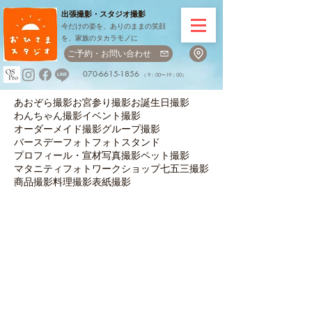
出張撮影・
スタジオ撮影
今だけの姿を、ありのままの笑顔
を、家族のタカラモノに
ご予約・お問い合わせ
070-6615-1856
（ 9：00〜19：00）
あおぞら撮影
お宮参り撮影
お誕生日撮影
わんちゃん撮影
イベント撮影
オーダーメイド撮影
グループ撮影
バースデーフォト
フォトスタンド
プロフィール・宣材写真撮影
ペット撮影
マタニティフォト
ワークショップ
七五三撮影
商品撮影
料理撮影
表紙撮影