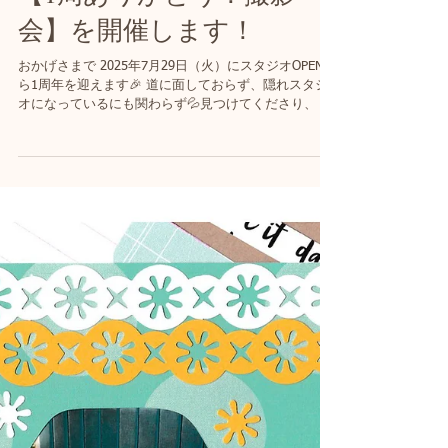
【1周ありがとう！撮影
会】を開催します！
おかげさまで 2025年7月29日（火）にスタジオOPENか
ら1周年を迎えます🎉 道に面しておらず、隠れスタジ
オになっているにも関わらず💦見つけてくださり、 写
真を撮りに来てくださった皆様本当にありがとうござ
います！ これまでご依頼くださった皆さまとの出会い
に、感謝の気持ちでいっぱいです。 そんな感謝をこめ
て── 3日間限定の「1周年記念撮影会」を開催いたし
ます📸✨ 📷 撮影会の詳細 📍開催日： 2025年7月26日
（土）・27日（日）・29日（火） 📍場所： おひさま
スタジオ（東京都板橋区小茂根4-4-4） 📍参加費：
10,000円（税込） 🎁 セット内容 ・70分の貸切スタジ
オ（撮影時間：約30分） ・写真データ50カット以上
（SDカードで当日お渡し） ・2Lプリント1枚（カメラ
マンチョイス）