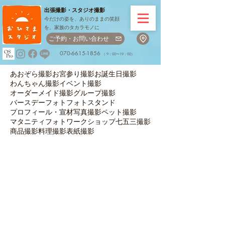
出張撮影・
スタジオ撮影
今だけの姿を、ありのままの笑顔
を、家族のタカラモノに
ご予約・お問い合わせ
070-6615-1856
（ 9：00〜19：00）
あおぞら撮影
お宮参り撮影
お誕生日撮影
わんちゃん撮影
イベント撮影
オーダーメイド撮影
グループ撮影
バースデーフォト
フォトスタンド
プロフィール・宣材写真撮影
ペット撮影
マタニティフォト
ワークショップ
七五三撮影
商品撮影
料理撮影
表紙撮影