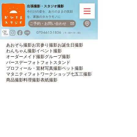
出張撮影・
スタジオ撮影
今だけの姿を、ありのままの笑顔
を、家族のタカラモノに
ご予約・お問い合わせ
070-6615-1856
（ 9：00〜19：00）
あおぞら撮影
お宮参り撮影
お誕生日撮影
わんちゃん撮影
イベント撮影
オーダーメイド撮影
グループ撮影
バースデーフォト
フォトスタンド
プロフィール・宣材写真撮影
ペット撮影
マタニティフォト
ワークショップ
七五三撮影
商品撮影
料理撮影
表紙撮影